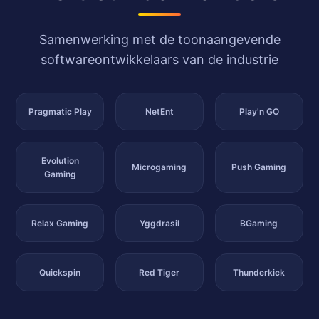
Samenwerking met de toonaangevende
softwareontwikkelaars van de industrie
Pragmatic Play
NetEnt
Play'n GO
Evolution
Microgaming
Push Gaming
Gaming
Relax Gaming
Yggdrasil
BGaming
Quickspin
Red Tiger
Thunderkick