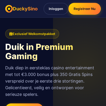
DuckySino
Inloggen
Registreer Nu
Exclusief Welkomstpakket
Duik in Premium
Gaming
Duik diep in eersteklas casino entertainment
met tot €3.000 bonus plus 350 Gratis Spins
verspreid over je eerste drie stortingen.
Gelicentieerd, veilig en ontworpen voor
serieuze spelers.