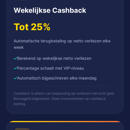
Wekelijkse Cashback
Tot 25%
Automatische terugbetaling op netto verliezen elke
week
Berekend op wekelijkse netto verliezen
Percentage schaalt met VIP-niveau
Automatisch bijgeschreven elke maandag
Cashback is alleen van toepassing op verliezen met echt geld.
Bonusgeld uitgesloten. Geen inzetvereisten op cashback
bedrag.