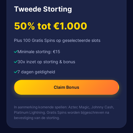
Tweede Storting
50% tot €1.000
Plus 100 Gratis Spins op geselecteerde slots
Minimale storting: €15
30x inzet op storting & bonus
7 dagen geldigheid
Claim Bonus
In aanmerking komende spellen: Aztec Magic, Johnny Cash,
Platinum Lightning. Gratis Spins worden bijgeschreven na
bevestiging van de storting.