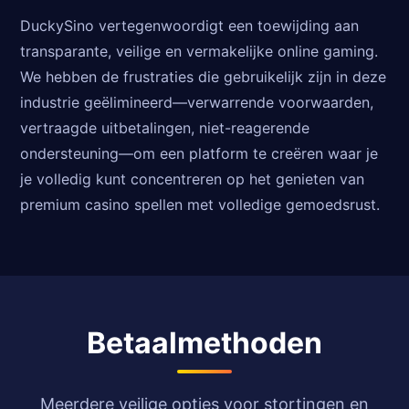
DuckySino vertegenwoordigt een toewijding aan
transparante, veilige en vermakelijke online gaming.
We hebben de frustraties die gebruikelijk zijn in deze
industrie geëlimineerd—verwarrende voorwaarden,
vertraagde uitbetalingen, niet-reagerende
ondersteuning—om een platform te creëren waar je
je volledig kunt concentreren op het genieten van
premium casino spellen met volledige gemoedsrust.
Betaalmethoden
Meerdere veilige opties voor stortingen en