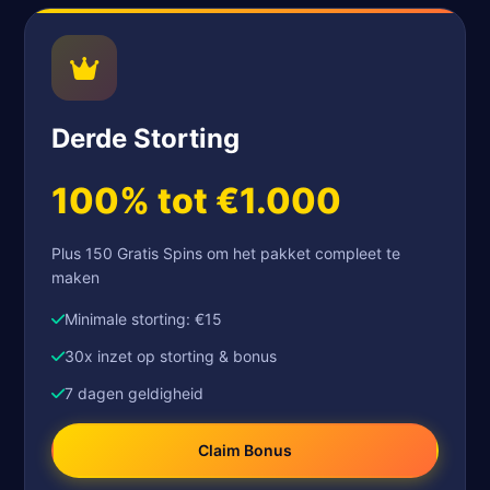
Derde Storting
100% tot €1.000
Plus 150 Gratis Spins om het pakket compleet te
maken
Minimale storting: €15
30x inzet op storting & bonus
7 dagen geldigheid
Claim Bonus