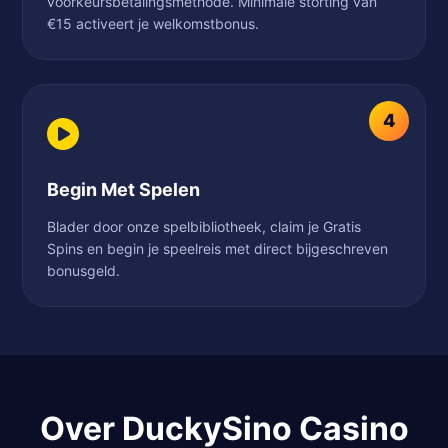
voorkeursbetalingsmethode. Minimale storting van
€15 activeert je welkomstbonus.
Begin Met Spelen
Blader door onze spelbibliotheek, claim je Gratis
Spins en begin je speelreis met direct bijgeschreven
bonusgeld.
Over DuckySino Casino