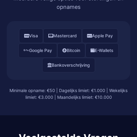
opnames
Visa
Mastercard
Apple Pay
Google Pay
Bitcoin
E-Wallets
Bankoverschrijving
Minimale opname: €50 | Dagelijks limiet: €1.000 | Wekelijks
limiet: €3.000 | Maandelijks limiet: €10.000