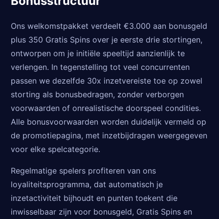
Bonusstructuur
Ons welkomstpakket verdeelt €3.000 aan bonusgeld
plus 350 Gratis Spins over je eerste drie stortingen,
ontworpen om je initiële speeltijd aanzienlijk te
verlengen. In tegenstelling tot veel concurrenten
passen we dezelfde 30x inzetvereiste toe op zowel
storting als bonusbedragen, zonder verborgen
voorwaarden of onrealistische doorspeel condities.
Alle bonusvoorwaarden worden duidelijk vermeld op
de promotiepagina, met inzetbijdragen weergegeven
voor elke spelcategorie.
Regelmatige spelers profiteren van ons
loyaliteitsprogramma, dat automatisch je
inzetactiviteit bijhoudt en punten toekent die
inwisselbaar zijn voor bonusgeld, Gratis Spins en