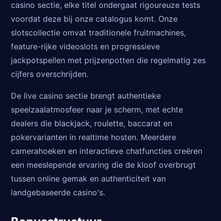
casino sectie, elke titel ondergaat rigoureuze tests
voordat deze bij onze catalogus komt. Onze
slotscollectie omvat traditionele fruitmachines,
feature-rijke videoslots en progressieve
jackpotspellen met prijzenpotten die regelmatig zes
cijfers overschrijden.
De live casino sectie brengt authentieke
speelzaalatmosfeer naar je scherm, met echte
dealers die blackjack, roulette, baccarat en
pokervarianten in realtime hosten. Meerdere
camerahoeken en interactieve chatfuncties creëren
een meeslepende ervaring die de kloof overbrugt
tussen online gemak en authenticiteit van
landgebaseerde casino's.